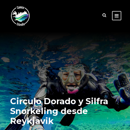
Circulo Dorado y Silfra
Snorkeling desde
Reykjavik